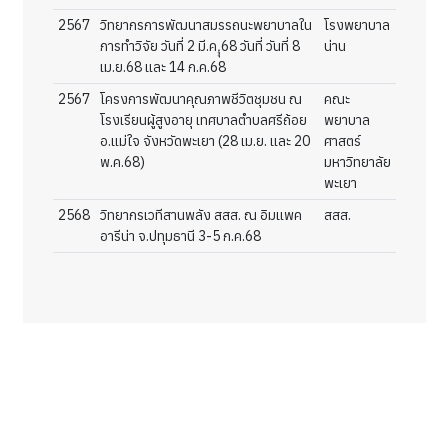
2567
วิทยากรการพัฒนาสมรรถนะพยาบาลใน
โรงพยาบาล
การทำวิจัย วันที่ 2 มี.ค.ุุ68 วันที่ วันที่ 8
น่าน
เม.ย.68 และ 14 ก.ค.68
2567
โครงการพัฒนาคุณภาพชีวิตชุมชน ณ
คณะ
โรงเรียนผู้สูงอายุ เทศบาลตำบลศรีถ้อย
พยาบาล
อ.แม่ใจ จังหวัดพะเยา (28 เม.ย. และ 20
ศาสตร์
พ.ค.68)
มหาวิทยาลัย
พะเยา
2568
วิทยากรเวทีสานพลัง สสส. ณ อิมแพค
สสส.
อารีน่า จ.ปทุมธานี 3-5 ก.ค.68