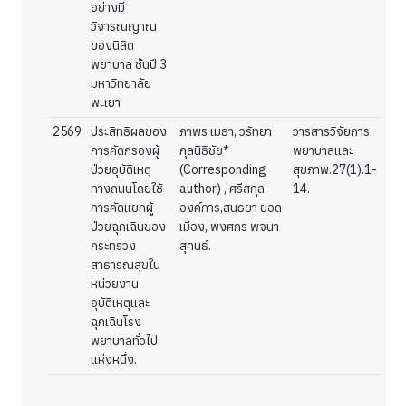
อย่างมี
วิจารณญาณ
ของนิสิต
พยาบาล ชั้นปี 3
มหาวิทยาลัย
พะเยา
2569
ประสิทธิผลของ
ภาพร เมธา, วรัทยา
วารสารวิจัยการ
การคัดกรองผู้
กุลนิธิชัย*
พยาบาลและ
ป่วยอุบัติเหตุ
(Corresponding
สุขภาพ.27(1).1-
ทางถนนโดยใช้
author) , ศรีสกุล
14.
การคัดแยกผู้
องค์การ,สนธยา ยอด
ป่วยฉุกเฉินของ
เมือง, พงศกร พจนา
กระทรวง
สุคนธ์.
สาธารณสุขใน
หน่วยงาน
อุบัติเหตุและ
ฉุกเฉินโรง
พยาบาลทั่วไป
แห่งหนึ่ง.