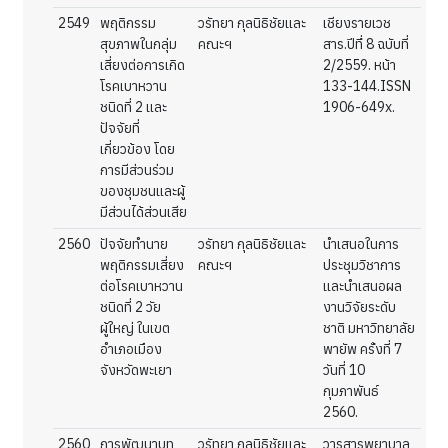
2549
พฤติกรรม
วรัทยา กุลนิธิชัยและ
เชียงรายเวช
สุขภาพในกลุ่ม
คณะฯ
สาร.ปีทึ่ 8 ฉบับที่
เสี่ยงต่อการเกิด
2/2559. หน้า
โรคเบาหวาน
133-144.ISSN
ชนิดที่ 2 และ
1906-649x.
ปัจจัยที่
เกี่ยวข้อง โดย
การมีส่วนร่วม
ของชุมชนและผู้
มีส่วนได้ส่วนเสีย
2560
ปัจจัยทำนาย
วรัทยา กุลนิธิชัยและ
นำเสนอในการ
พฤติกรรมเสี่ยง
คณะฯ
ประชุมวิชาการ
ต่อโรคเบาหวาน
และนำเสนอผล
ชนิดที่ 2 วัย
งานวิจัยระดับ
ผู้ใหญ่ ในเขต
ชาติ มหาวิทยาลัย
อำเภอเมือง
พายัพ ครั้งที่ 7
จังหวัดพะเยา
วันที่ 10
กุมภาพันธ์
2560.
2560
การพัฒนาบท
วรัทยา กุลนิธิชัยและ
วารสารพยาบาล