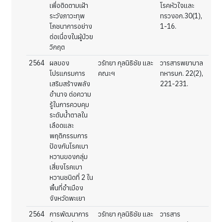
เพื่อติดตามเฝ้า
โรคหัวใจและ
ระวังภาวะทุพ
ทรวงอก.30(1),
โภชนาการอย่าง
1-16.
ต่อเนื่องในผู้ป่วย
วิกฤต
2564
ผลของ
วรัทยา กุลนิธิชัย และ
วารสารพยาบาล
โปรแกรมการ
คณะฯ
ทหารบก. 22(2),
เสริมสร้างพลัง
221-231.
อำนาจ ต่อความ
รู้ในการควบคุม
ระดับน้ำตาลใน
เลือดและ
พฤติกรรมการ
ป้องกันโรคเบา
หวานของกลุ่ม
เสี่ยงโรคเบา
หวานชนิดที่ 2 ใน
พื้นที่อำเมือง
จังหวัดพะเยา
2564
การพัฒนาการ
วรัทยา กุลนิธิชัย และ
วารสาร