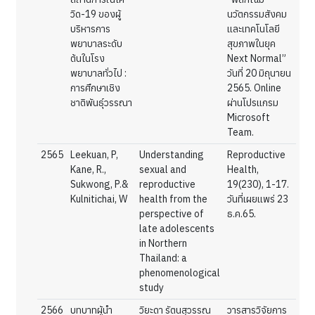
วิด-19 ของผู้
นวัตกรรมสังคม
บริหารการ
และเทคโนโลยี
พยาบาลระดับ
สุขภาพในยุค
ต้นในโรง
Next Normal”
พยาบาลทั่วไป :
วันที่ 20 มิถุนายน
การศึกษาเชิง
2565. Online
ชาติพันธุ์วรรณา
ผ่านโปรแกรม
Microsoft
Team.
2565
Leekuan, P,
Understanding
Reproductive
Kane, R.,
sexual and
Health,
Sukwong, P.&
reproductive
19(230), 1-17.
Kulnitichai, W
health from the
วันที่เผยแพร่ 23
perspective of
ธ.ค.65.
late adolescents
in Northern
Thailand: a
phenomenological
study
2566
บทบาทผู้นำ
วิยะดา รัตนสุวรรณ
วารสารวิจัยการ