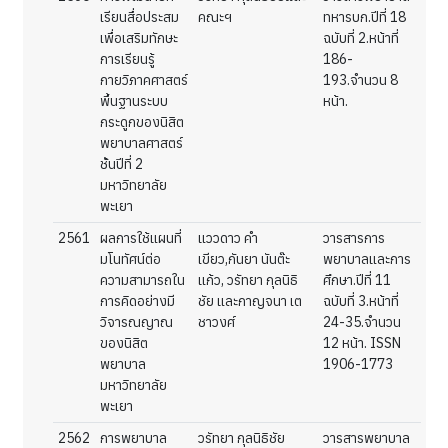
เรียนสื่อประสม
คณะฯ
ทหารบก.ปีที่ 18
เพื่อเสริมทักษะ
ฉบับที่ 2.หน้าที่
การเรียนรู้
186-
กายวิภาคศาสตร์
193.จำนวน 8
พื้นฐานระบบ
หน้า.
กระดูกของนิสิต
พยาบาลศาสตร์
ชั้นปีที่ 2
มหาวิทยาลัย
พะเยา
2561
ผลการใช้แผนที่
แววดาว คำ
วารสารการ
มโนทัศน์ต่อ
เขียว,กันยา นันต๊ะ
พยาบาลและการ
ความสามารถใน
แก้ว, วรัทยา กุลนิธิ
ศึกษา.ปีที่ 11
การคิดอย่างมี
ชัย และกาญจนา เต
ฉบับที่ 3.หน้าที่
วิจารณญาณ
ชาวงศ์
24-35.จำนวน
ของนิสิต
12 หน้า. ISSN
พยาบาล
1906-1773
มหาวิทยาลัย
พะเยา
2562
การพยาบาล
วรัทยา กุลนิธิชัย
วารสารพยาบาล