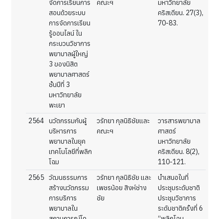
จัดการเรียนการ
คณะฯ
มหาวิทยาลัย
สอนด้วยระบบ
คริสเตียน. 27(3),
การจัดการเรียน
70-83.
รู้ออนไลน์ ใน
กระบวนวิชาการ
พยาบาลผู้ใหญ่
3 ของนิสิต
พยาบาลศาสตร์
ชั้นปีที่ 3
มหาวิทยาลัย
พะเยา
2564
นวัตกรรมกับผู้
วรัทยา กุลนิธิชัยและ
วารสารพยาบาล
บริหารการ
คณะฯ
ศาสตร์
พยาบาลในยุค
มหาวิทยาลัย
เทคโนโลยีที่พลิก
คริสเตียน. 8(2),
โฉม
110-121.
2565
วัฒนธรรมการ
วรัทยา กุลนิธิชัย และ
นำเสนอในที่
สร้างนวัตกรรม
เพชรน้อย สิงห์ช่าง
ประชุมระดับชาติ
การบริการ
ชัย
ประชุมวิชาการ
พยาบาลใน
ระดับชาติครั้งที่ 6
สถานการณ์โค
“พลิกโฉม