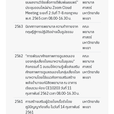
ยมผลงานวิจัยเพื่อการตีพิมพ์เผยแพร่”
พยาบาล
ประชุมออนไลน์ผ่าน Zoom Cloud
ศาสตร์
Meeting ระยะที่ 2 วันที่ 7-8 กรกฎาคม
มหาวิทยาลัย
พ.ศ. 2565 เวลา 08.00-16.30 น.
พะเยา
2563
นิเทศทางการพยาบาล ความท้าทายจาก
คณะ
ทฤษฎีสู่การปฏิบัติอย่างเป็นรูปธรรม
พยาบาล
ศาสตร์
มหาวิทยาลัย
พะเยา
2562
“การพัฒนาศักยภาพการดูแลตนเอง
คณะ
ของกลุ่มเสี่ยงโรคเบาหวานในชุมชน”
พยาบาล
กิจกรรมที่ 1 อบรมให้ความรู้เพื่อส่งเสริม
ศาสตร์
ศักยภาพการดูแลตนเองในกลุ่มเสี่ยงโรค
มหาวิทยาลัย
เบาหวานโดยใช้แนวคิดการเสริมสร้าง
พะเยา
พลังอำนาจแก่นิสิตพยาบาล ณ อาคาร
เรียนรวม ห้อง CE10203 วันที่ 11
กุมภาพันธ์ 2562 เวลา 08.00-16.30 น.
2561
การสร้างเสริมผู้ป่วยโรคเรื้อรังโดย
มหาวิทยาลัย
ภูมิปัญญาท้องถิ่น ในวันที่ 14 กุมภาพันธ์
พะเยา
2561