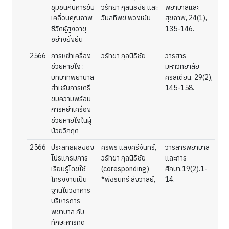
ชุมชนกับการขับ
วรัทยา กุลนิธิชัย และ
พยาบาลและ
เคลื่อนคุณภาพ
วิมลทิพย์ พวงเข้ม
สุขภาพ, 24(1),
ชีวิตผู้สูงอายุ
135-146.
อย่างยั่งยืน
2566
การหย่าเครื่อง
วรัทยา กุลนิธิชัย
วารสาร
ช่วยหายใจ :
มหาวิทยาลัย
บทบาทพยาบาล
คริสเตียน. 29(2),
สำหรับการเตรี
145-158.
ยมความพร้อม
การหย่าเครื่อง
ช่วยหายใจในผู้
ป่วยวิกฤต
2566
ประสิทธิผลของ
ศิริพร แสงศรีจันทร์,
วารสารพยาบาล
โปรแกรมการ
วรัทยา กุลนิธิชัย
และการ
เรียนรู้โดยใช้
(coresponding)
ศึกษา.19(2).1-
โครงงานเป็น
*พัชรินทร์ สังวาลย์,
14.
ฐานในวิชาการ
บริหารการ
พยาบาล กับ
ทักษะการคิด